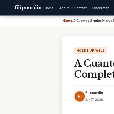
filipnordin
Home
About
Contact
Disclaimer
Home
›
A Cuantos Grados Hierve 
HOLDS UP WELL
A Cuant
Complet
filipnordin
FI
Jun 17, 2026