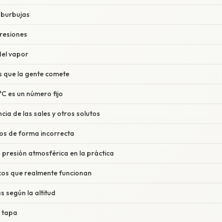
 burbujas
presiones
del vapor
 que la gente comete
C es un número fijo
ncia de las sales y otros solutos
s de forma incorrecta
 presión atmosférica en la práctica
cos que realmente funcionan
s según la altitud
n tapa