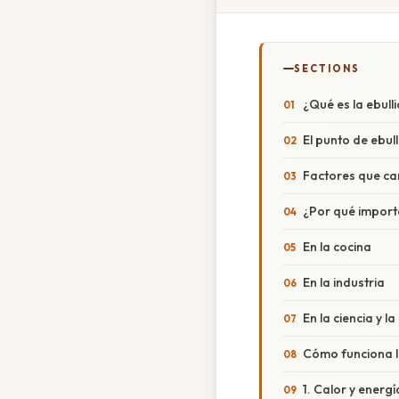
SECTIONS
¿Qué es la ebull
El punto de ebul
Factores que ca
¿Por qué import
En la cocina
En la industria
En la ciencia y l
Cómo funciona l
1. Calor y energí