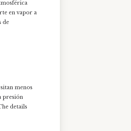
atmosférica
erte en vapor a
s de
esitan menos
a presión
The details