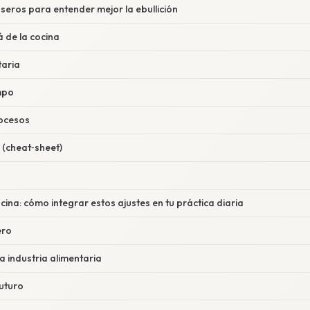
seros para entender mejor la ebullición
 de la cocina
taria
mpo
rocesos
(cheat‑sheet)
ocina: cómo integrar estos ajustes en tu práctica diaria
ero
la industria alimentaria
futuro