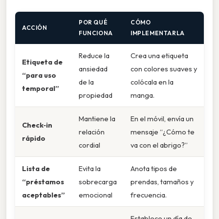
POR QUÉ
CÓMO
ACCIÓN
FUNCIONA
IMPLEMENTARLA
Reduce la
Crea una etiqueta
Etiqueta de
ansiedad
con colores suaves y
“para uso
de la
colócala en la
temporal”
propiedad
manga.
Mantiene la
En el móvil, envía un
Check‑in
relación
mensaje “¿Cómo te
rápido
cordial
va con el abrigo?”
Lista de
Evita la
Anota tipos de
“préstamos
sobrecarga
prendas, tamaños y
aceptables”
emocional
frecuencia.
Establece un día de