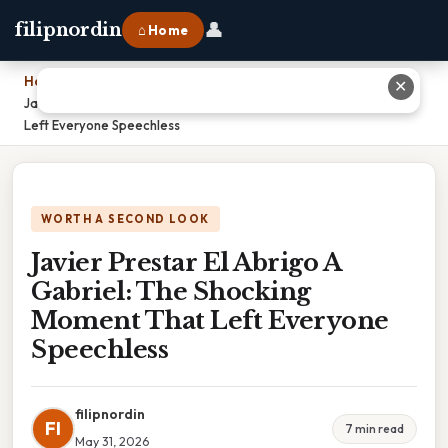
👤
filipnordin
⌂ Home
Home
›
✕
Javier Prestar El Abrigo A Gabriel: The Shocking Moment That
Left Everyone Speechless
WORTH A SECOND LOOK
Javier Prestar El Abrigo A
Gabriel: The Shocking
Moment That Left Everyone
Speechless
filipnordin
FI
7 min read
May 31, 2026