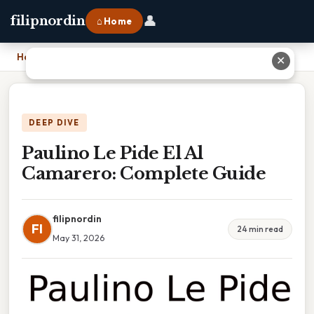
👤
filipnordin
⌂ Home
Home
›
Paulino Le Pide El Al Camarero: Complete Guide
✕
DEEP DIVE
Paulino Le Pide El Al
Camarero: Complete Guide
filipnordin
FI
24 min read
May 31, 2026